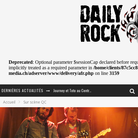
Journey et Toto au Centre Bell
DERNIÈRES ACTUALITÉS
JOURNEY AU CENTRE VIDÉOTRON : SAME OR SEPARATE WAYS?
Accueil
Sur scène QC
La Tragédie sort de la nouvelle musique
Tove Lo était de passage au MTELUS