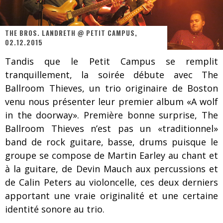
Les danseurs étoiles parasitent ton ciel
Jeff Martin au Corona de Montréal
THE BROS. LANDRETH @ PETIT CAMPUS,
On va se le dire, Sword est de retour
02.12.2015
Tandis que le Petit Campus se remplit
La compil’ Zoo de Slam Disques est de retour
tranquillement, la soirée débute avec The
Les rêves sont faits pour être réalisés
Ballroom Thieves, un trio originaire de Boston
venu nous présenter leur premier album «A wolf
Death Note Silence - Collide and Collapse
in the doorway». Première bonne surprise, The
Énorme succès pour Muse et ses shows au Québec
Ballroom Thieves n’est pas un «traditionnel»
band de rock guitare, basse, drums puisque le
Muse au Centre Vidéotron de Québec
groupe se compose de Martin Earley au chant et
à la guitare, de Devin Mauch aux percussions et
de Calin Peters au violoncelle, ces deux derniers
apportant une vraie originalité et une certaine
identité sonore au trio.