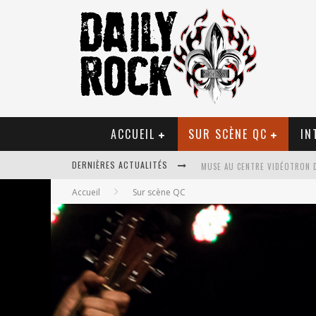
ACCUEIL
SUR SCÈNE QC
IN
MUSE AU CENTRE VIDÉOTRON 
DERNIÈRES ACTUALITÉS
JOURNEY ET TOTO AU CENTRE 
Accueil
Sur scène QC
JOURNEY AU CENTRE VIDÉOTRO
LA TRAGÉDIE SORT DE LA NOU
TOVE LO ÉTAIT DE PASSAGE A
LES DANSEURS ÉTOILES PARASI