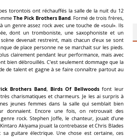
pes torontois ont réchauffés la salle de la nuit du 12
 nomme
The Pick Brothers Band
. Formé de trois frères,
 à un genre assez rock avec une touche de «soul». Ils
née, dont un tromboniste, une saxophoniste et un
r scène devenait restreint, mais chacun d’eux se sont
anque de place personne ne se marchait sur les pieds.
 plus clairement pendant leur performance, mais avec
 sont bien débrouillés. C’est seulement dommage que la
de de talent et gagne à se faire connaître partout au
ick Brothers Band
,
Birds Of Bellwoods
font leur
rès charismatiques et charmeurs. Je les ai surpris à
aines jeunes femmes dans la salle qui semblait bien
eur donnaient. Encore une fois, on retrouvait des
enre rock. Stephen Joffe, le chanteur, jouait d’une
Kintaro Akiyama jouait la contrebasse et Chris Blades
c sa guitare électrique. Une chose est certaine, ces