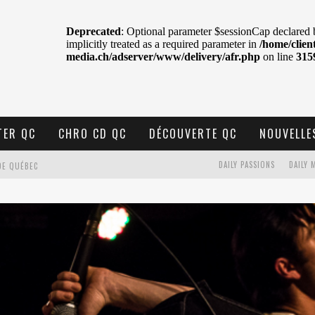
TER QC
CHRO CD QC
DÉCOUVERTE QC
NOUVELLE
DE QUÉBEC
DAILY PASSIONS
DAILY 
BELL
N : SAME OR SEPARATE WAYS?
VELLE MUSIQUE
U MTELUS
TENT TON CIEL