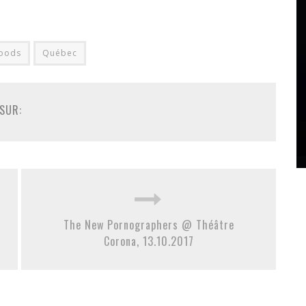
woods
Québec
SUR:
The New Pornographers @ Théâtre
Corona, 13.10.2017