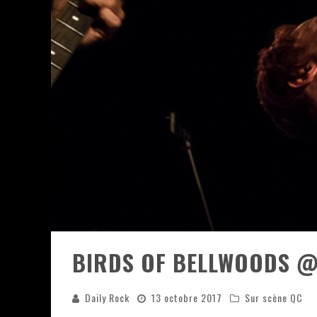
JEFF MARTIN AU CORONA DE M
ON VA SE LE DIRE, SWORD EST
LA COMPIL’ ZOO DE SLAM DIS
LES RÊVES SONT FAITS POUR Ê
DEATH NOTE SILENCE - COLLID
ÉNORME SUCCÈS POUR MUSE E
BIRDS OF BELLWOODS @ 
Daily Rock
13 octobre 2017
Sur scène QC