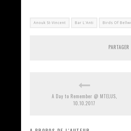
Anouk St-Vincent
Bar L'Anti
Birds Of Bell
PARTAGER 
A Day to Remember @ MTELUS,
10.10.2017
A PROPOS DE L'AUTEUR