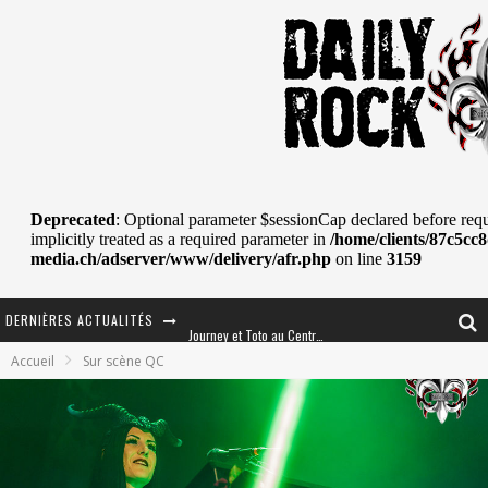
DERNIÈRES ACTUALITÉS
Journey et Toto au Centre Bell
Accueil
Sur scène QC
JOURNEY AU CENTRE VIDÉOTRON : SAME OR SEPARATE WAYS?
La Tragédie sort de la nouvelle musique
Tove Lo était de passage au MTELUS