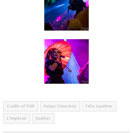
Cradle of Filth
Felipe Cheechoo
Félix Gauthier
L'Impérial
Québec