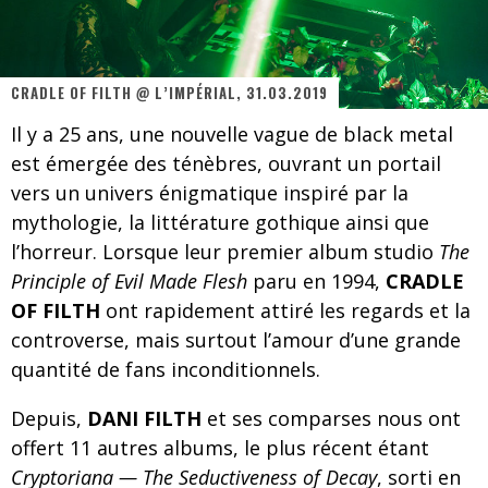
Les danseurs étoiles parasitent ton ciel
Jeff Martin au Corona de Montréal
CRADLE OF FILTH @ L’IMPÉRIAL, 31.03.2019
On va se le dire, Sword est de retour
Il y a 25 ans, une nouvelle vague de black metal
La compil’ Zoo de Slam Disques est de retour
est émergée des ténèbres, ouvrant un portail
Les rêves sont faits pour être réalisés
vers un univers énigmatique inspiré par la
mythologie, la littérature gothique ainsi que
Death Note Silence - Collide and Collapse
l’horreur. Lorsque leur premier album studio
The
Énorme succès pour Muse et ses shows au Québec
Principle of Evil Made Flesh
paru en 1994,
CRADLE
OF FILTH
ont rapidement attiré les regards et la
Muse au Centre Vidéotron de Québec
controverse, mais surtout l’amour d’une grande
quantité de fans inconditionnels.
Depuis,
DANI FILTH
et ses comparses nous ont
offert 11 autres albums, le plus récent étant
Cryptoriana — The Seductiveness of Decay
, sorti en