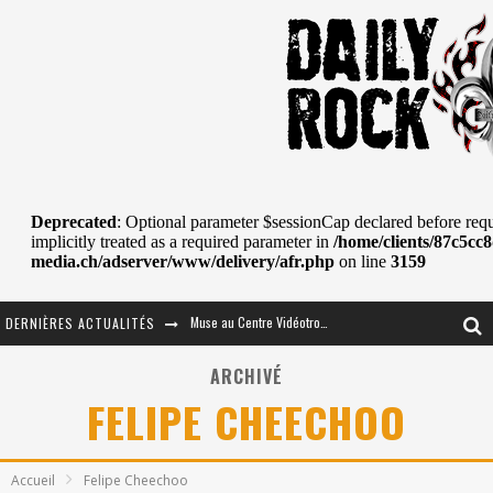
DERNIÈRES ACTUALITÉS
Journey et Toto au Centre Bell
JOURNEY AU CENTRE VIDÉOTRON : SAME OR SEPARATE WAYS?
ARCHIVÉ
FELIPE CHEECHOO
La Tragédie sort de la nouvelle musique
Tove Lo était de passage au MTELUS
Accueil
Felipe Cheechoo