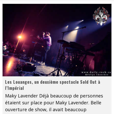
Les danseurs étoiles parasitent ton ciel
Jeff Martin au Corona de Montréal
On va se le dire, Sword est de retour
La compil’ Zoo de Slam Disques est de retour
Les rêves sont faits pour être réalisés
Death Note Silence - Collide and Collapse
Énorme succès pour Muse et ses shows au Québec
Muse au Centre Vidéotron de Québec
Les Louanges, un deuxième spectacle Sold Out à
l’Impérial
Maky Lavender Déjà beaucoup de personnes
étaient sur place pour Maky Lavender. Belle
ouverture de show, il avait beaucoup