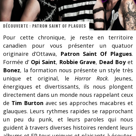
Les danseurs étoiles parasitent ton ciel
Jeff Martin au Corona de Montréal
DÉCOUVERTE : PATRON SAINT OF PLAGUES
On va se le dire, Sword est de retour
Pour cette chronique, je reste en territoire
La compil’ Zoo de Slam Disques est de retour
canadien pour vous présenter un quatuor
Les rêves sont faits pour être réalisés
originaire d’Ottawa,
Patron Saint Of Plagues
.
Formée d’
Opi Saint
,
Robbie Grave
,
Dead Boy
et
Death Note Silence - Collide and Collapse
Bonez
, la formation nous présente un style très
Énorme succès pour Muse et ses shows au Québec
unique et original, le
Horror Rock
. Jeunes,
énergiques et divertissants, ils nous plongent
directement dans un monde nous rappelant ceux
de
Tim Burton
avec ses approches macabres et
glauques. Leurs rythmes rapides se rapprochant
un peu du punk, et leurs paroles qui nous
guident à travers diverses histoires rendent leurs
albums et EP tous uniques et plaisants à écouter.