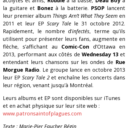
acolytes et amis,
Robbie
à la basse,
Dead Boy
à
la guitare et
Bonez
à la batterie.
PSOP
lancent
leur premier album
Things Arn’t What They Seem
en
2011 et leur EP
Scary Tale
le 31 octobre 2012.
Rapidement, le nombre d’
infectés
, terme qu’ils
utilisent pour présenter leurs fans, augmente en
flèche, s’affichant au
Comic-Con
d’Ottawa en
2013, performant aux côtés de
Wednesday 13
et
entendant leurs chansons sur les ondes de
Rue
Morgue Radio
. Le groupe lance en octobre 2013
leur EP
Scary Tale 2
et enchaîne les concerts dans
leur région, venant jusqu’à Montréal.
Leurs albums et EP sont disponibles sur iTunes
et en achat physique sur leur site web :
www.patronsaintofplagues.com
Texte : Marie-Pier Faucher Bégin