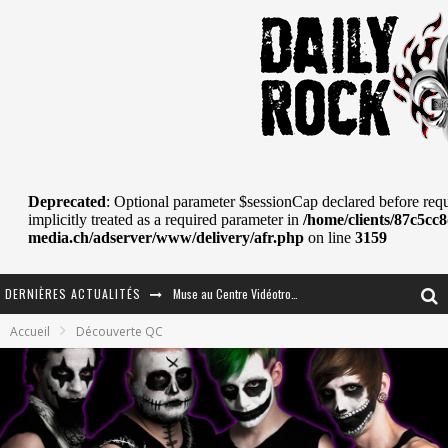
Muse au Centre Vidéotron de Québec
DERNIÈRES ACTUALITÉS
Journey et Toto au Centre Bell
Accueil
Découverte QC
JOURNEY AU CENTRE VIDÉOTRON : SAME OR SEPARATE WAYS?
La Tragédie sort de la nouvelle musique
Tove Lo était de passage au MTELUS