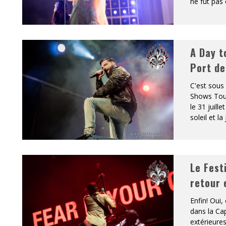
ne fut pas 
A Day t
Port de
C'est sous
Shows Tour
le 31 juill
soleil et l
Le Fest
retour 
Enfin! Oui,
dans la Ca
extérieure