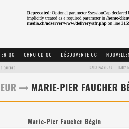
TER QC
CHRO CD QC
DÉCOUVERTE QC
NOUVELLE
DAILY PASSIONS
DAILY 
DE QUÉBEC
BELL
TEUR
MARIE-PIER FAUCHER B
N : SAME OR SEPARATE WAYS?
VELLE MUSIQUE
U MTELUS
Marie-Pier Faucher Bégin
TENT TON CIEL