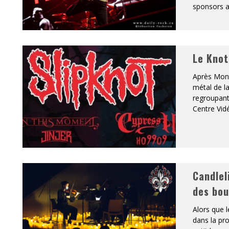
sponsors ai
Le Knot
Après Mont
métal de la
regroupant 
Centre Vid
Candlel
des bou
Alors que l
dans la pr