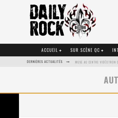
ACCUEIL
SUR SCÈNE QC
IN
DERNIÈRES ACTUALITÉS
MUSE AU CENTRE VIDÉOTRON 
JOURNEY ET TOTO AU CENTRE 
AU
JOURNEY AU CENTRE VIDÉOTRO
LA TRAGÉDIE SORT DE LA NOU
TOVE LO ÉTAIT DE PASSAGE A
LES DANSEURS ÉTOILES PARASI