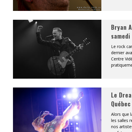
Bryan A
samedi
Le rock ca
dernier ava
Centre Vid
pratiquemen
Le Drea
Québec
Alors que l
les salles
nos artiste