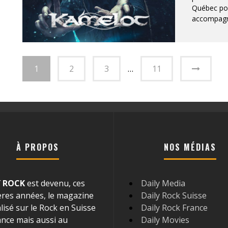
Québec pou
accompagné
1
2
3
…
11
À PROPOS
NOS MÉDIAS
Y ROCK
est devenu, ces
Daily Media
ères années, le magazine
Daily Rock Suisse
lisé sur le Rock en Suisse
Daily Rock France
ance mais aussi au
Daily Movies