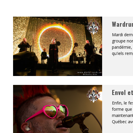
ONTRÉAL
Wardrun
 DE RETOUR
Mardi derni
QUES EST DE RETOUR
groupe nor
pandémie, 
TRE RÉALISÉS
qu'iels rem
E AND COLLAPSE
T SES SHOWS AU QUÉBEC
Envol e
Enfin, le f
forme que 
maintenant 
Québec ave