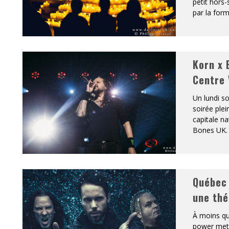
petit hors-
par la form
Korn x 
Centre 
Un lundi so
soirée plei
capitale n
Bones UK. 
Québec 
une thé
À moins qu
power metal