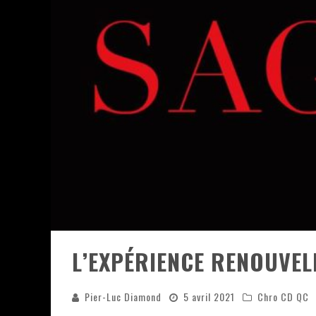
JEFF MARTIN AU CORONA DE M
ON VA SE LE DIRE, SWORD EST
LA COMPIL’ ZOO DE SLAM DIS
LES RÊVES SONT FAITS POUR Ê
DEATH NOTE SILENCE - COLLID
ÉNORME SUCCÈS POUR MUSE E
L’EXPÉRIENCE RENOUVELÉ
Pier-Luc Diamond
5 avril 2021
Chro CD QC