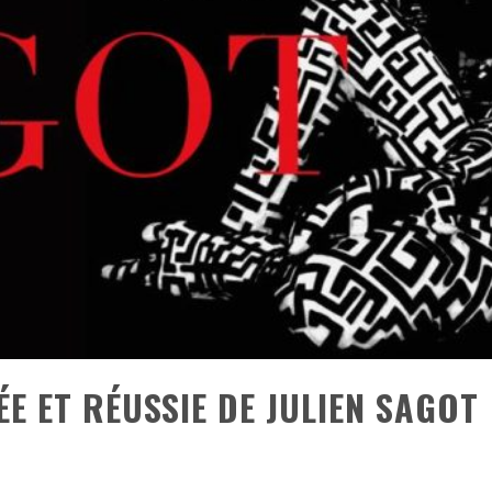
ONTRÉAL
 DE RETOUR
QUES EST DE RETOUR
TRE RÉALISÉS
E AND COLLAPSE
T SES SHOWS AU QUÉBEC
E ET RÉUSSIE DE JULIEN SAGOT