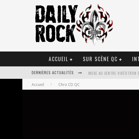
ACCUEIL
SUR SCÈNE QC
IN
DERNIÈRES ACTUALITÉS
MUSE AU CENTRE VIDÉOTRON 
Accueil
Chro CD QC
JOURNEY ET TOTO AU CENTRE 
JOURNEY AU CENTRE VIDÉOTRO
LA TRAGÉDIE SORT DE LA NOU
TOVE LO ÉTAIT DE PASSAGE A
LES DANSEURS ÉTOILES PARASI