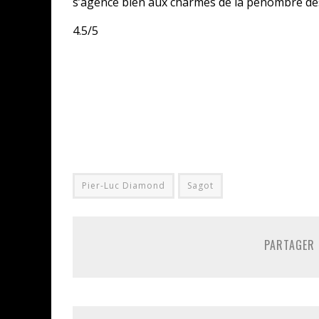
s’agence bien aux charmes de la pénombre des 
4.5/5
Pier-Luc Diamond
Sagot
PARTAGER 