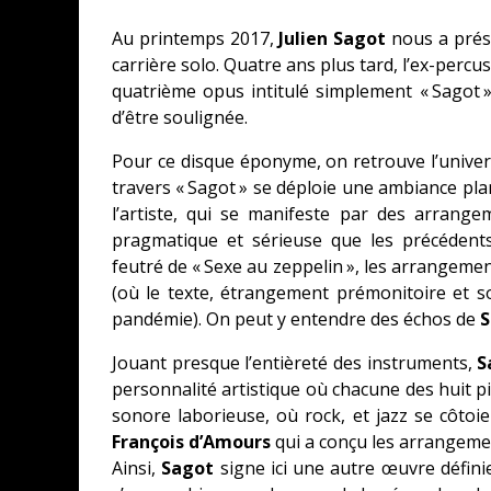
Au printemps 2017,
Julien Sagot
nous a prése
carrière solo. Quatre ans plus tard, l’ex-percu
quatrième opus intitulé simplement « Sagot 
d’être soulignée.
Pour ce disque éponyme, on retrouve l’unive
travers « Sagot » se déploie une ambiance pla
l’artiste, qui se manifeste par des arrang
pragmatique et sérieuse que les précédent
feutré de « Sexe au zeppelin », les arrangement
(où le texte, étrangement prémonitoire et som
pandémie). On peut y entendre des échos de
S
Jouant presque l’entièreté des instruments,
S
personnalité artistique où chacune des huit 
sonore laborieuse, où rock, et jazz se côtoi
François d’Amours
qui a conçu les arrangeme
Ainsi,
Sagot
signe ici une autre œuvre défini