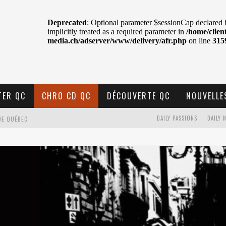
TER QC
CHRO CD QC
DÉCOUVERTE QC
NOUVELLE
DAILY PASSIONS
DAILY 
DE QUÉBEC
BELL
N : SAME OR SEPARATE WAYS?
VELLE MUSIQUE
U MTELUS
TENT TON CIEL