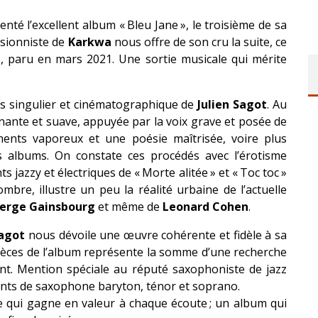
nté l’excellent album « Bleu Jane », le troisième de sa
ssionniste de
Karkwa
nous offre de son cru la suite, ce
», paru en mars 2021. Une sortie musicale qui mérite
rs singulier et cinématographique de
Julien Sagot
. Au
nante et suave, appuyée par la voix grave et posée de
ements vaporeux et une poésie maîtrisée, voire plus
s albums. On constate ces procédés avec l’érotisme
s jazzy et électriques de « Morte alitée » et « Toc toc »
bre, illustre un peu la réalité urbaine de l’actuelle
erge Gainsbourg
et même de
Leonard Cohen
.
agot
nous dévoile une œuvre cohérente et fidèle à sa
pièces de l’album représente la somme d’une recherche
ent. Mention spéciale au réputé saxophoniste de jazz
nts de saxophone baryton, ténor et soprano.
e qui gagne en valeur à chaque écoute ; un album qui