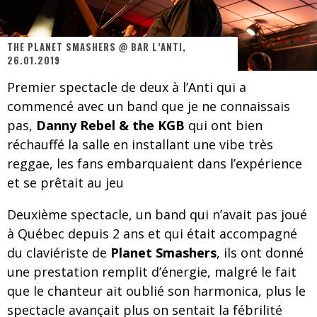
Les danseurs étoiles parasitent ton ciel
Jeff Martin au Corona de Montréal
THE PLANET SMASHERS @ BAR L’ANTI,
26.01.2019
On va se le dire, Sword est de retour
Premier spectacle de deux à l’Anti qui a
La compil’ Zoo de Slam Disques est de retour
commencé avec un band que je ne connaissais
Les rêves sont faits pour être réalisés
pas,
Danny Rebel & the KGB
qui ont bien
réchauffé la salle en installant une vibe très
Death Note Silence - Collide and Collapse
reggae, les fans embarquaient dans l’expérience
Énorme succès pour Muse et ses shows au Québec
et se prêtait au jeu
Muse au Centre Vidéotron de Québec
Deuxième spectacle, un band qui n’avait pas joué
à Québec depuis 2 ans et qui était accompagné
du claviériste de
Planet Smashers
, ils ont donné
une prestation remplit d’énergie, malgré le fait
que le chanteur ait oublié son harmonica, plus le
spectacle avançait plus on sentait la fébrilité