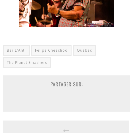
Bar L'Anti
Felipe Cheechoo
Québec
The Planet Smashers
PARTAGER SUR: