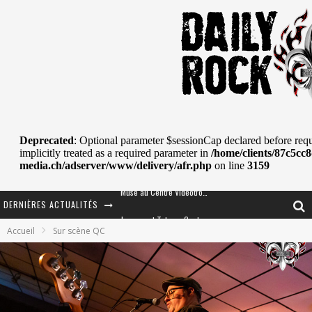
DERNIÈRES ACTUALITÉS
Journey et Toto au Centre Bell
Accueil
Sur scène QC
JOURNEY AU CENTRE VIDÉOTRON : SAME OR SEPARATE WAYS?
La Tragédie sort de la nouvelle musique
Tove Lo était de passage au MTELUS