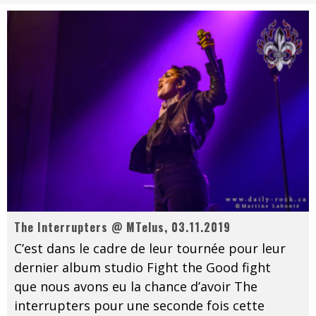
Les danseurs étoiles parasitent ton ciel
Jeff Martin au Corona de Montréal
On va se le dire, Sword est de retour
La compil’ Zoo de Slam Disques est de retour
Les rêves sont faits pour être réalisés
Death Note Silence - Collide and Collapse
Énorme succès pour Muse et ses shows au Québec
The Interrupters @ MTelus, 03.11.2019
C’est dans le cadre de leur tournée pour leur
dernier album studio Fight the Good fight
que nous avons eu la chance d’avoir The
interrupters pour une seconde fois cette