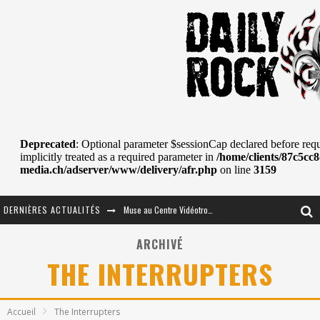
Muse au Centre Vidéotron de Québec
DERNIÈRES ACTUALITÉS
Journey et Toto au Centre Bell
ARCHIVÉ
JOURNEY AU CENTRE VIDÉOTRON : SAME OR SEPARATE WAYS?
THE INTERRUPTERS
La Tragédie sort de la nouvelle musique
Accueil
The Interrupters
Tove Lo était de passage au MTELUS