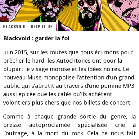
Jeff Martin au Corona de Montréal
On va se le dire, Sword est de retour
BLACKVOID – KEEP IT UP
La compil’ Zoo de Slam Disques est de retour
Blackvoid : garder la foi
Les rêves sont faits pour être réalisés
Juin 2015, sur les routes que nous écumons pour
Death Note Silence - Collide and Collapse
prêcher le hard, les Autochtones ont pour la
Énorme succès pour Muse et ses shows au Québec
plupart le visage morose et les idées noires. Le
nouveau Muse monopolise l’attention d’un grand
Muse au Centre Vidéotron de Québec
public qui s’abrutit au travers d’une pomme MP3
Journey et Toto au Centre Bell
aussi épicée que les cafés qu’ils achètent
volontiers plus chers que nos billets de concert.
Comme à chaque grande sortie du genre, la
presse autoproclamée spécialisée crie à
l’outrage, à la mort du rock. Cela ne nous fait