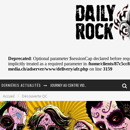
DERNIÈRES ACTUALITÉS
JOURNEY AU CENTRE VIDÉOTRON : SAME OR SEPARATE WAYS?
Accueil
Découverte QC
La Tragédie sort de la nouvelle musique
Tove Lo était de passage au MTELUS
Les danseurs étoiles parasitent ton ciel