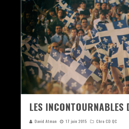
JEFF MARTIN AU CORONA DE M
ON VA SE LE DIRE, SWORD EST
LA COMPIL’ ZOO DE SLAM DIS
LES RÊVES SONT FAITS POUR Ê
DEATH NOTE SILENCE - COLLID
ÉNORME SUCCÈS POUR MUSE E
LES INCONTOURNABLES 
David Atman
17 juin 2015
Chro CD QC