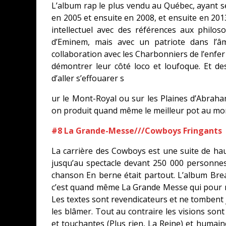
L’album rap le plus vendu au Québec, ayant se
en 2005 et ensuite en 2008, et ensuite en 2013,
intellectuel avec des références aux philos
d’Eminem, mais avec un patriote dans l’âm
collaboration avec les Charbonniers de l’enfer
démontrer leur côté loco et loufoque. Et 
d’aller s’effouarer s
ur le Mont-Royal ou sur les Plaines d’Abrah
on produit quand même le meilleur pot au mond
#8 La Grande-Messe///Cowboys Fringants
La carrière des Cowboys est une suite de ha
jusqu’au spectacle devant 250 000 personnes 
chanson En berne était partout. L’album Break
c’est quand même La Grande Messe qui pour m
Les textes sont revendicateurs et ne tombent 
les blâmer. Tout au contraire les visions sont
et touchantes (Plus rien, La Reine) et humaines