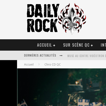
ACCUEIL
SUR SCÈNE QC
IN
DERNIÈRES ACTUALITÉS
MUSE AU CENTRE VIDÉOTRON 
Accueil
Chro CD QC
JOURNEY ET TOTO AU CENTRE 
JOURNEY AU CENTRE VIDÉOTRO
LA TRAGÉDIE SORT DE LA NOU
TOVE LO ÉTAIT DE PASSAGE A
LES DANSEURS ÉTOILES PARASI