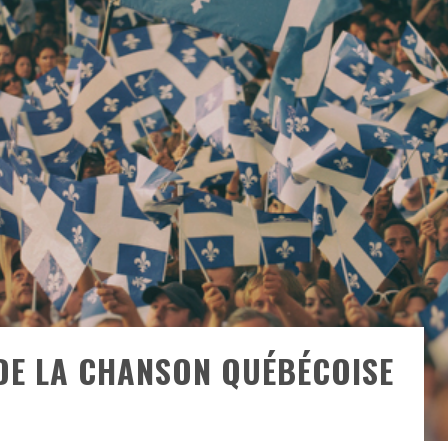
ONTRÉAL
 DE RETOUR
QUES EST DE RETOUR
TRE RÉALISÉS
E AND COLLAPSE
T SES SHOWS AU QUÉBEC
DE LA CHANSON QUÉBÉCOISE