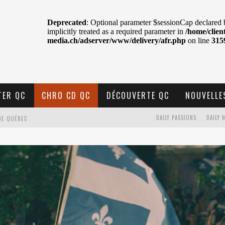
TER QC
CHRO CD QC
DÉCOUVERTE QC
NOUVELLE
DAILY PASSIONS
DAILY 
DE QUÉBEC
BELL
N : SAME OR SEPARATE WAYS?
VELLE MUSIQUE
U MTELUS
TENT TON CIEL