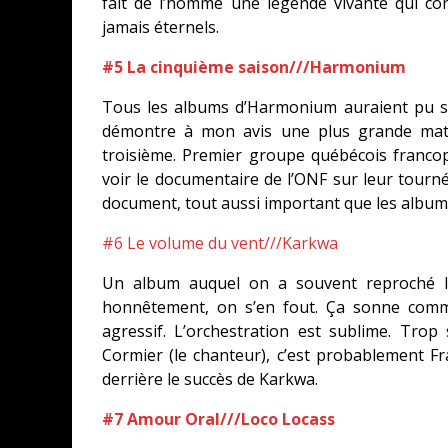
fait de l’homme une légende vivante qui con
jamais éternels.
#5 La cinquième saison///Harmonium
Tous les albums d’Harmonium auraient pu s
démontre à mon avis une plus grande matur
troisième. Premier groupe québécois francoph
voir le documentaire de l’ONF sur leur tourn
document, tout aussi important que les album
#6 Le volume du vent///Karkwa
Un album auquel on a souvent reproché le
honnêtement, on s’en fout. Ça sonne comme 
agressif. L’orchestration est sublime. Tr
Cormier (le chanteur), c’est probablement Fran
derrière le succès de Karkwa.
#7 Amour Oral///Loco Locass