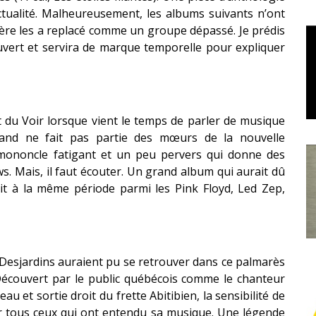
actualité. Malheureusement, les albums suivants n’ont
rière les a replacé comme un groupe dépassé. Je prédis
uvert et servira de marque temporelle pour expliquer
t du Voir lorsque vient le temps de parler de musique
rland ne fait pas partie des mœurs de la nouvelle
 mononcle fatigant et un peu pervers qui donne des
s. Mais, il faut écouter. Un grand album qui aurait dû
tit à la même période parmi les Pink Floyd, Led Zep,
esjardins auraient pu se retrouver dans ce palmarès
 Découvert par le public québécois comme le chanteur
au et sortie droit du frette Abitibien, la sensibilité de
r tous ceux qui ont entendu sa musique. Une légende