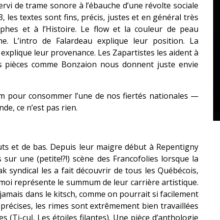
rvi de trame sonore à l’ébauche d’une révolte sociale
 les textes sont fins, précis, justes et en général très
ophes et à l’Histoire. Le flow et la couleur de peau
e. L’intro de Falardeau explique leur position. La
 explique leur provenance. Les Zapartistes les aident à
des pièces comme Bonzaion nous donnent juste envie
am pour consommer l’une de nos fiertés nationales —
e, ce n’est pas rien.
uts et de bas. Depuis leur maigre début à Repentigny
sur une (petite!?!) scène des Francofolies lorsque la
 syndical les a fait découvrir de tous les Québécois,
oi représente le summum de leur carrière artistique.
jamais dans le kitsch, comme on pourrait si facilement
 précises, les rimes sont extrêmement bien travaillées
 (Ti-cul, Les étoiles filantes). Une pièce d’anthologie