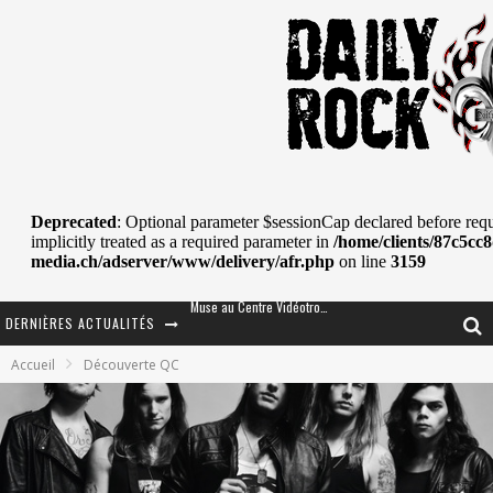
DERNIÈRES ACTUALITÉS
Journey et Toto au Centre Bell
Accueil
Découverte QC
JOURNEY AU CENTRE VIDÉOTRON : SAME OR SEPARATE WAYS?
La Tragédie sort de la nouvelle musique
Tove Lo était de passage au MTELUS