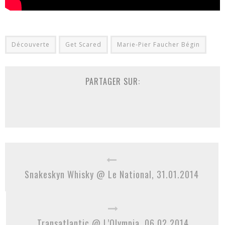
Découverte
Get Scared
Marie-Pier Faucher Bégin
PARTAGER SUR:
Snakeskyn Whisky @ Le National, 31.01.2014
Transatlantic @ L’Olympia, 06.02.2014