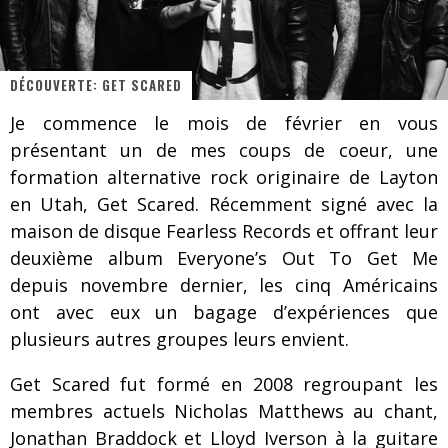
Les danseurs étoiles parasitent ton ciel
Jeff Martin au Corona de Montréal
DÉCOUVERTE: GET SCARED
On va se le dire, Sword est de retour
Je commence le mois de février en vous
La compil’ Zoo de Slam Disques est de retour
présentant un de mes coups de coeur, une
Les rêves sont faits pour être réalisés
formation alternative rock originaire de Layton
en Utah, Get Scared. Récemment signé avec la
Death Note Silence - Collide and Collapse
maison de disque Fearless Records et offrant leur
Énorme succès pour Muse et ses shows au Québec
deuxième album Everyone’s Out To Get Me
depuis novembre dernier, les cinq Américains
Muse au Centre Vidéotron de Québec
ont avec eux un bagage d’expériences que
plusieurs autres groupes leurs envient.
Get Scared fut formé en 2008 regroupant les
membres actuels Nicholas Matthews au chant,
Jonathan Braddock et Lloyd Iverson à la guitare