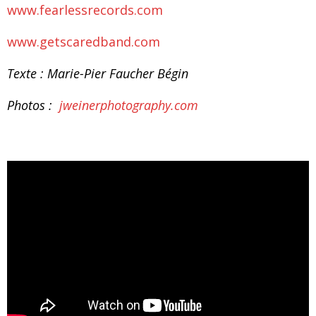
www.fearlessrecords.com
www.getscaredband.com
Texte : Marie-Pier Faucher Bégin
Photos :
jweinerphotography.com