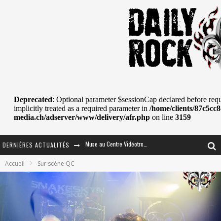
DERNIÈRES ACTUALITÉS
Journey et Toto au Centre Bell
Accueil
Sur scène QC
JOURNEY AU CENTRE VIDÉOTRON : SAME OR SEPARATE WAYS?
La Tragédie sort de la nouvelle musique
Tove Lo était de passage au MTELUS