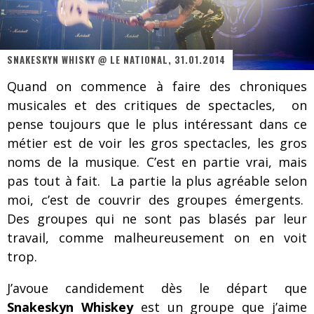
Les danseurs étoiles parasitent ton ciel
Jeff Martin au Corona de Montréal
SNAKESKYN WHISKY @ LE NATIONAL, 31.01.2014
On va se le dire, Sword est de retour
Quand on commence à faire des chroniques
La compil’ Zoo de Slam Disques est de retour
musicales et des critiques de spectacles, on
Les rêves sont faits pour être réalisés
pense toujours que le plus intéressant dans ce
métier est de voir les gros spectacles, les gros
Death Note Silence - Collide and Collapse
noms de la musique. C’est en partie vrai, mais
Énorme succès pour Muse et ses shows au Québec
pas tout à fait. La partie la plus agréable selon
moi, c’est de couvrir des groupes émergents.
Muse au Centre Vidéotron de Québec
Des groupes qui ne sont pas blasés par leur
travail, comme malheureusement on en voit
trop.
J’avoue candidement dès le départ que
Snakeskyn Whiskey
est un groupe que j’aime