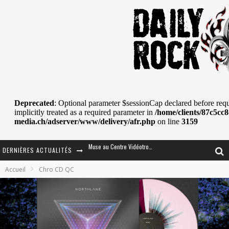
DERNIÈRES ACTUALITÉS
Journey et Toto au Centre Bell
Accueil
Chro CD QC
JOURNEY AU CENTRE VIDÉOTRON : SAME OR SEPARATE WAYS?
La Tragédie sort de la nouvelle musique
Tove Lo était de passage au MTELUS