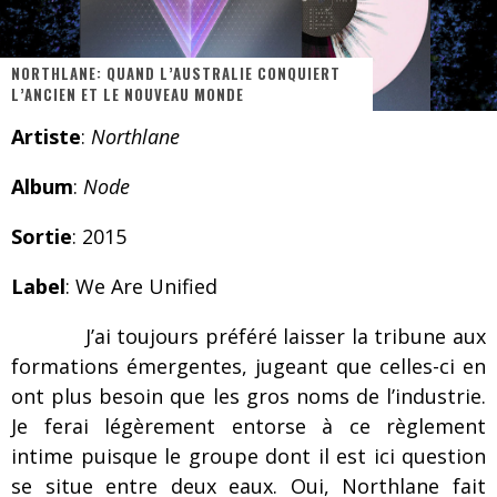
Les danseurs étoiles parasitent ton ciel
Jeff Martin au Corona de Montréal
NORTHLANE: QUAND L’AUSTRALIE CONQUIERT
L’ANCIEN ET LE NOUVEAU MONDE
On va se le dire, Sword est de retour
Artiste
:
Northlane
La compil’ Zoo de Slam Disques est de retour
Album
:
Node
Les rêves sont faits pour être réalisés
Death Note Silence - Collide and Collapse
Sortie
: 2015
Énorme succès pour Muse et ses shows au Québec
Label
: We Are Unified
Muse au Centre Vidéotron de Québec
J’ai toujours préféré laisser la tribune aux
formations émergentes, jugeant que celles-ci en
ont plus besoin que les gros noms de l’industrie.
Je ferai légèrement entorse à ce règlement
intime puisque le groupe dont il est ici question
se situe entre deux eaux. Oui, Northlane fait