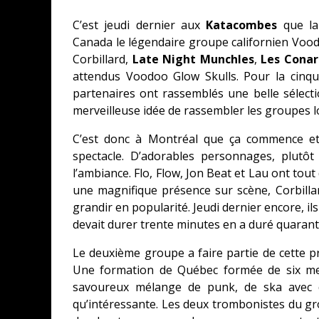
C’est jeudi dernier aux
Katacombes
que la
Canada le légendaire groupe californien Voo
Corbillard,
Late Night MunchIes
,
Les Conar
attendus Voodoo Glow Skulls. Pour la cinqu
partenaires ont rassemblés une belle sélect
merveilleuse idée de rassembler les groupes loca
C’est donc à Montréal que ça commence et
spectacle. D’adorables personnages, plutôt
l’ambiance. Flo, Flow, Jon Beat et Lau ont tout
une magnifique présence sur scène, Corbillar
grandir en popularité. Jeudi dernier encore, il
devait durer trente minutes en a duré quarante
Le deuxième groupe a faire partie de cette 
Une formation de Québec formée de six mem
savoureux mélange de punk, de ska avec d
qu’intéressante. Les deux trombonistes du g