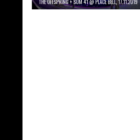
THE OFFSPRING + SUM 41 @ PLACE BELL, 17.11.2019