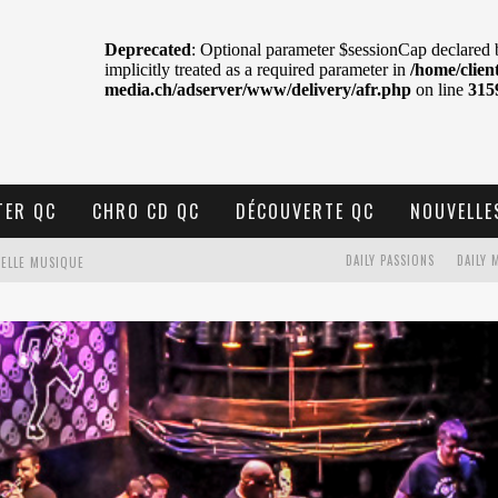
TER QC
CHRO CD QC
DÉCOUVERTE QC
NOUVELLE
DAILY PASSIONS
DAILY 
VELLE MUSIQUE
U MTELUS
TENT TON CIEL
ONTRÉAL
 DE RETOUR
QUES EST DE RETOUR