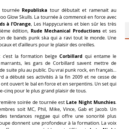
 tournée
Republiska
tour débutait et ramenait au
doo Glow Skulls. La tournée à commencé en force avec
ds à l’Orange
, Les Happycuriens et bien sûr les très
ième édition,
Rude Mechanical Productions
et ses
ion de bands punk ska qui a ravi tout le monde. Une
ux et d’ailleurs pour le plaisir des oreilles.
 c’est la formation belge
Corbillard
qui entame le
 marrants, les gars de Corbillard savent mettre de
 de suite plu au public. Du vrai punk rock, en français…
d a débuté ses activités à la fin 2009 et ne cesse de
s ont ouvert le bal en force et en serpentins. Un set qui
-cinq pour le plus grand plaisir de tous.
première soirée de tournée est
Late Night Munchies
.
bres soit MC, Phil, Mike, Vince, Gab et Jacob. Un
es tendances reggae qui offre une sonorité plus
roupe donnent une profondeur à la formation. La voix