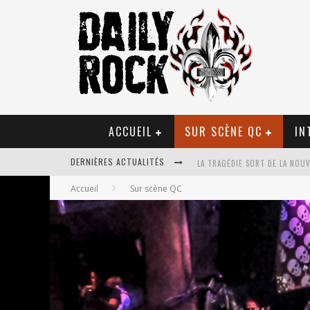
ACCUEIL
SUR SCÈNE QC
IN
DERNIÈRES ACTUALITÉS
LA TRAGÉDIE SORT DE LA NOU
Accueil
Sur scène QC
TOVE LO ÉTAIT DE PASSAGE A
LES DANSEURS ÉTOILES PARASI
JEFF MARTIN AU CORONA DE M
ON VA SE LE DIRE, SWORD EST
LA COMPIL’ ZOO DE SLAM DIS