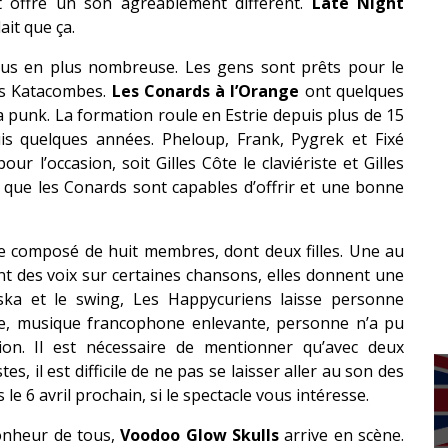
 offre un son agréablement différent.
Late Night
ait que ça.
plus en plus nombreuse. Les gens sont prêts pour le
des Katacombes.
Les Conards à l’Orange
ont quelques
 punk. La formation roule en Estrie depuis plus de 15
is quelques années. Pheloup, Frank, Pygrek et Fixé
 l’occasion, soit Gilles Côte le claviériste et Gilles
 que les Conards sont capables d’offrir et une bonne
e composé de huit membres, dont deux filles. Une au
ant des voix sur certaines chansons, elles donnent une
 ska et le swing, Les Happycuriens laisse personne
rée, musique francophone enlevante, personne n’a pu
tion. Il est nécessaire de mentionner qu’avec deux
s, il est difficile de ne pas se laisser aller au son des
le 6 avril prochain, si le spectacle vous intéresse.
bonheur de tous,
Voodoo Glow Skulls
arrive en scène.