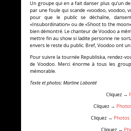
Un groupe qui en a fait danser plus qu’un depu
par une foule qui scande «voodoo, voodoo, vo
pour que le public se déchaîne, danse
«Insubordination» ou de «Shoot to the moon». 
bien démontré. Le chanteur de Voodoo a même
mettre fin au show si ladite personne ne sortai
envers le reste du public. Bref, Voodoo ont un
Pour suivre la tournée Republiska, rendez-vous
de Voodoo. Merci énorme à tous les groupe
mémorable.
Texte et photos: Martine Labonté
Cliquez →
Cliquez →
Photos
Cliquez →
Photos 
Cliquez →
Ph