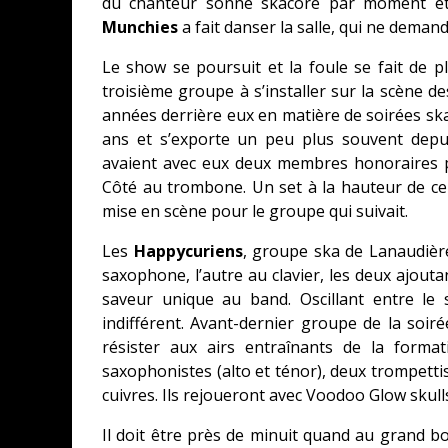
du chanteur sonne skacore par moment et
Munchies
a fait danser la salle, qui ne demand
Le show se poursuit et la foule se fait de 
troisième groupe à s’installer sur la scène 
années derrière eux en matière de soirées ska
ans et s’exporte un peu plus souvent depu
avaient avec eux deux membres honoraires pour
Côté au trombone. Un set à la hauteur de ce
mise en scène pour le groupe qui suivait.
Les
Happycuriens
, groupe ska de Lanaudièr
saxophone, l’autre au clavier, les deux ajout
saveur unique au band. Oscillant entre le
indifférent. Avant-dernier groupe de la soi
résister aux airs entraînants de la forma
saxophonistes (alto et ténor), deux trompettiste
cuivres. Ils rejoueront avec Voodoo Glow skulls 
Il doit être près de minuit quand au grand 