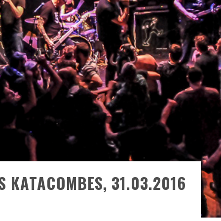
TRE RÉALISÉS
E AND COLLAPSE
T SES SHOWS AU QUÉBEC
DE QUÉBEC
BELL
N : SAME OR SEPARATE WAYS?
 KATACOMBES, 31.03.2016