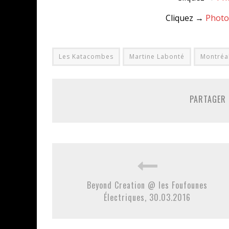
Cliquez →
Photo
Les Katacombes
Martine Labonté
Montréa
PARTAGER 
Beyond Creation @ les Foufounes
Électriques, 30.03.2016