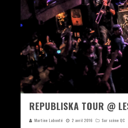
LES RÊVES SONT FAITS POUR Ê
DEATH NOTE SILENCE - COLLID
ÉNORME SUCCÈS POUR MUSE E
MUSE AU CENTRE VIDÉOTRON 
JOURNEY ET TOTO AU CENTRE 
JOURNEY AU CENTRE VIDÉOTRO
REPUBLISKA TOUR @ LES
Martine Labonté
2 avril 2016
Sur scène QC