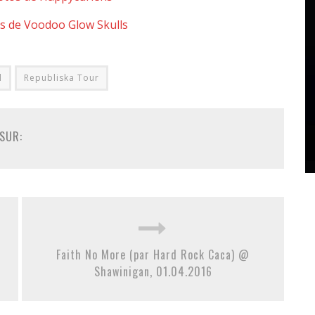
s de Voodoo Glow Skulls
l
Republiska Tour
SUR:
Faith No More (par Hard Rock Caca) @
Shawinigan, 01.04.2016