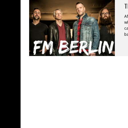
T
JEFF MARTIN AU CORONA DE M
A
w
ON VA SE LE DIRE, SWORD EST
ca
ba
LA COMPIL’ ZOO DE SLAM DIS
LES RÊVES SONT FAITS POUR Ê
DEATH NOTE SILENCE - COLLID
ÉNORME SUCCÈS POUR MUSE E