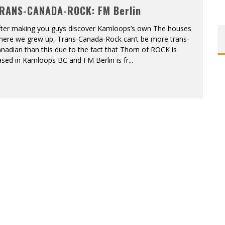
RANS-CANADA-ROCK: FM Berlin
ONTRÉAL
fter making you guys discover Kamloops’s own The houses
here we grew up, Trans-Canada-Rock can’t be more trans-
 DE RETOUR
nadian than this due to the fact that Thorn of ROCK is
sed in Kamloops BC and FM Berlin is fr
...
QUES EST DE RETOUR
TRE RÉALISÉS
E AND COLLAPSE
T SES SHOWS AU QUÉBEC