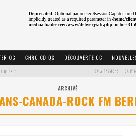
TER QC
CHRO CD QC
DÉCOUVERTE QC
NOUVELLE
DAILY PASSIONS
DAILY 
DE QUÉBEC
BELL
ARCHIVÉ
ANS-CANADA-ROCK FM BER
N : SAME OR SEPARATE WAYS?
VELLE MUSIQUE
U MTELUS
TENT TON CIEL