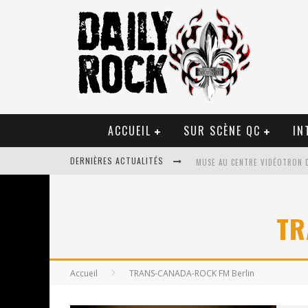
ACCUEIL
SUR SCÈNE QC
IN
DERNIÈRES ACTUALITÉS
MUSE AU CENTRE VIDÉOTRON 
JOURNEY ET TOTO AU CENTRE 
TR
JOURNEY AU CENTRE VIDÉOTRO
LA TRAGÉDIE SORT DE LA NOU
Accueil
TRANS-CANADA-ROCK FM Berlin
TOVE LO ÉTAIT DE PASSAGE A
LES DANSEURS ÉTOILES PARASI