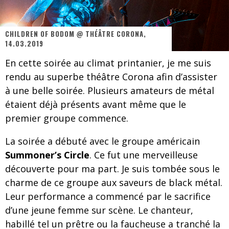
Les danseurs étoiles parasitent ton ciel
Jeff Martin au Corona de Montréal
CHILDREN OF BODOM @ THÉÂTRE CORONA,
14.03.2019
On va se le dire, Sword est de retour
En cette soirée au climat printanier, je me suis
La compil’ Zoo de Slam Disques est de retour
rendu au superbe théâtre Corona afin d’assister
Les rêves sont faits pour être réalisés
à une belle soirée. Plusieurs amateurs de métal
étaient déjà présents avant même que le
Death Note Silence - Collide and Collapse
premier groupe commence.
Énorme succès pour Muse et ses shows au Québec
La soirée a débuté avec le groupe américain
Muse au Centre Vidéotron de Québec
Summoner’s Circle
. Ce fut une merveilleuse
découverte pour ma part. Je suis tombée sous le
charme de ce groupe aux saveurs de black métal.
Leur performance a commencé par le sacrifice
d’une jeune femme sur scène. Le chanteur,
habillé tel un prêtre ou la faucheuse a tranché la