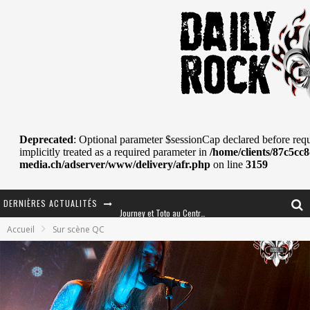
DERNIÈRES ACTUALITÉS
Journey et Toto au Centre Bell
Accueil
Sur scène QC
JOURNEY AU CENTRE VIDÉOTRON : SAME OR SEPARATE WAYS?
La Tragédie sort de la nouvelle musique
Tove Lo était de passage au MTELUS