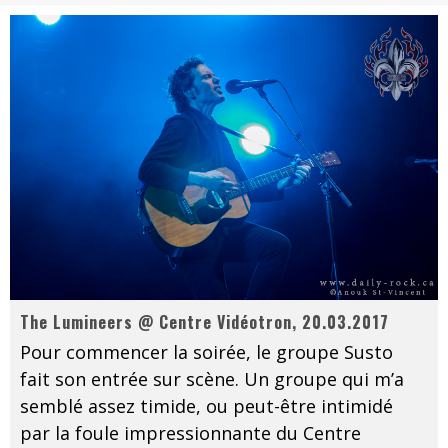
Les danseurs étoiles parasitent ton ciel
Jeff Martin au Corona de Montréal
On va se le dire, Sword est de retour
La compil’ Zoo de Slam Disques est de retour
Les rêves sont faits pour être réalisés
Death Note Silence - Collide and Collapse
Énorme succès pour Muse et ses shows au Québec
Muse au Centre Vidéotron de Québec
The Lumineers @ Centre Vidéotron, 20.03.2017
Pour commencer la soirée, le groupe Susto
fait son entrée sur scène. Un groupe qui m’a
semblé assez timide, ou peut-être intimidé
par la foule impressionnante du Centre