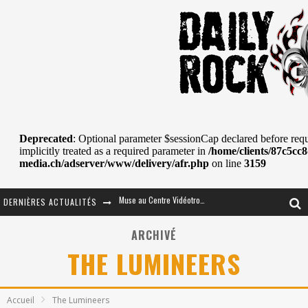
DERNIÈRES ACTUALITÉS
Journey et Toto au Centre Bell
JOURNEY AU CENTRE VIDÉOTRON : SAME OR SEPARATE WAYS?
ARCHIVÉ
THE LUMINEERS
La Tragédie sort de la nouvelle musique
Tove Lo était de passage au MTELUS
Accueil
The Lumineers