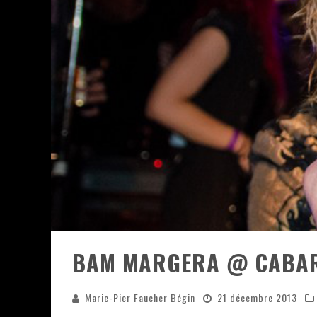
JEFF MARTIN AU CORONA DE M
ON VA SE LE DIRE, SWORD EST
LA COMPIL’ ZOO DE SLAM DIS
LES RÊVES SONT FAITS POUR Ê
DEATH NOTE SILENCE - COLLID
ÉNORME SUCCÈS POUR MUSE E
BAM MARGERA @ CABARE
Marie-Pier Faucher Bégin
21 décembre 2013