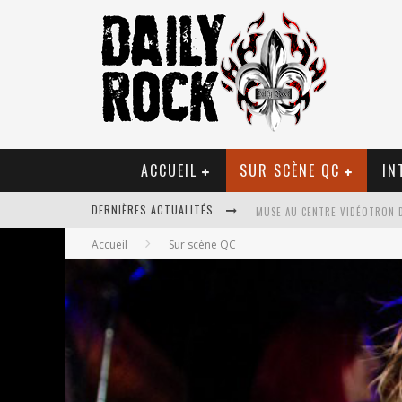
ACCUEIL
SUR SCÈNE QC
IN
MUSE AU CENTRE VIDÉOTRON 
DERNIÈRES ACTUALITÉS
Accueil
Sur scène QC
JOURNEY ET TOTO AU CENTRE 
JOURNEY AU CENTRE VIDÉOTRO
LA TRAGÉDIE SORT DE LA NOU
TOVE LO ÉTAIT DE PASSAGE A
LES DANSEURS ÉTOILES PARASI