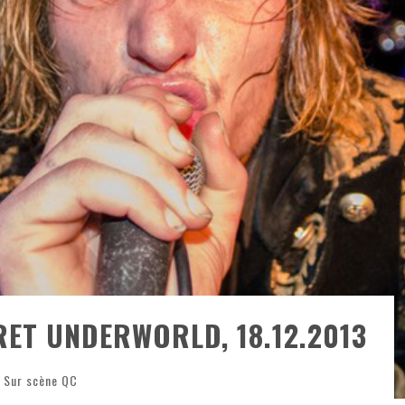
ONTRÉAL
 DE RETOUR
QUES EST DE RETOUR
TRE RÉALISÉS
E AND COLLAPSE
T SES SHOWS AU QUÉBEC
T UNDERWORLD, 18.12.2013
Sur scène QC