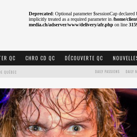
TER QC
CHRO CD QC
DÉCOUVERTE QC
NOUVELLE
DE QUÉBEC
DAILY PASSIONS
DAILY 
BELL
N : SAME OR SEPARATE WAYS?
VELLE MUSIQUE
U MTELUS
TENT TON CIEL