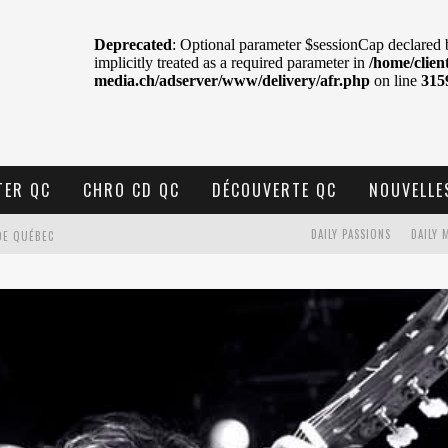
TER QC
CHRO CD QC
DÉCOUVERTE QC
NOUVELLE
DAILY PASSIONS
DAILY 
DE QUÉBEC
BELL
N : SAME OR SEPARATE WAYS?
VELLE MUSIQUE
U MTELUS
TENT TON CIEL