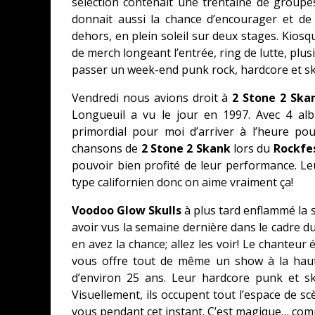
sélection contenait une trentaine de groupes
donnait aussi la chance d’encourager et de
dehors, en plein soleil sur deux stages. Kiosq
de merch longeant l’entrée, ring de lutte, plus
passer un week-end punk rock, hardcore et ska
Vendredi nous avions droit à
2 Stone 2 Ska
Longueuil a vu le jour en 1997. Avec 4 alb
primordial pour moi d’arriver à l’heure p
chansons de
2 Stone 2 Skank
lors du
Rockfe
pouvoir bien profité de leur performance. L
type californien donc on aime vraiment ça!
Voodoo Glow Skulls
à plus tard enflammé la 
avoir vus la semaine dernière dans le cadre du
en avez la chance; allez les voir! Le chanteur
vous offre tout de même un show à la haut
d’environ 25 ans. Leur hardcore punk et s
Visuellement, ils occupent tout l’espace de s
vous pendant cet instant. C’est magique… com