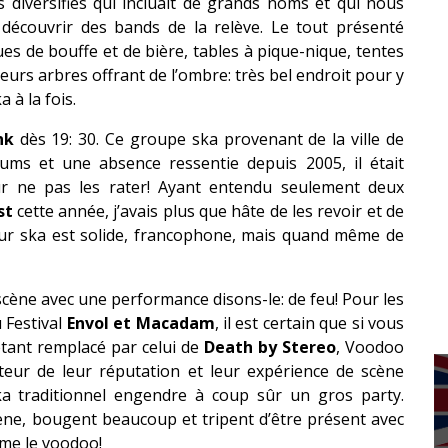
 diversifiés qui incluait de grands noms et qui nous
 découvrir des bands de la relève. Le tout présenté
ues de bouffe et de bière, tables à pique-nique, tentes
ieurs arbres offrant de l’ombre: très bel endroit pour y
 à la fois.
nk
dès 19: 30. Ce groupe ska provenant de la ville de
ums et une absence ressentie depuis 2005, il était
our ne pas les rater! Ayant entendu seulement deux
st
cette année, j’avais plus que hâte de les revoir et de
eur ska est solide, francophone, mais quand même de
scène avec une performance disons-le: de feu! Pour les
 Festival
Envol et Macadam
, il est certain que si vous
 étant remplacé par celui de
Death by Stereo
, Voodoo
eur de leur réputation et leur expérience de scène
ka traditionnel engendre à coup sûr un gros party.
cène, bougent beaucoup et tripent d’être présent avec
me le voodoo!