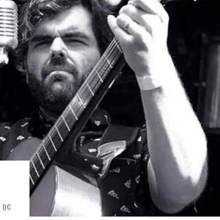
ONTRÉAL
 DE RETOUR
QUES EST DE RETOUR
TRE RÉALISÉS
E AND COLLAPSE
T SES SHOWS AU QUÉBEC
e QC