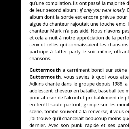
qu’une compilation. Ils ont passé la majorité 
de leur second album :
If only you were lonely
. 
album dont la sortie est encore prévue pour 2
aigüe du chanteur rajoutait une touche emo. Il
chanteur Mark n’a pas aidé. Nous n’avons pa
et cela a nuit à notre appréciation de la per
ceux et celles qui connaissaient les chanso
participé à l’after party le soir-même, offra
chansons.
Guttermouth
a carrément bondi sur scène à
Guttermouth
, vous saviez à quoi vous att
Adkins chante dans le groupe depuis 1988, a f
adolescent; cheveux en bataille, baseball tee 
pour abuser de l’alcool et probablement de pl
en feu! Il saute partout, grimpe sur les monit
scène, tombe souvent à la renverse; il vous en
J’ai trouvé qu’il chancelait beaucoup moins q
dernier. Avec son punk rapide et ses par