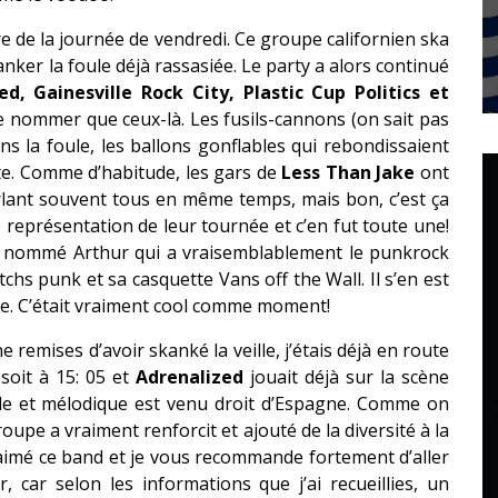
e de la journée de vendredi. Ce groupe californien ska
kanker la foule déjà rassasiée. Le party a alors continué
, Gainesville Rock City, Plastic Cup Politics et
 nommer que ceux-là. Les fusils-cannons (on sait pas
ns la foule, les ballons gonflables qui rebondissaient
ête. Comme d’habitude, les gars de
Less Than Jake
ont
arlant souvent tous en même temps, mais bon, c’est ça
 représentation de leur tournée et c’en fut toute une!
on nommé Arthur qui a vraisemblablement le punkrock
tchs punk et sa casquette Vans off the Wall. Il s’en est
e. C’était vraiment cool comme moment!
remises d’avoir skanké la veille, j’étais déjà en route
 soit à 15: 05 et
Adrenalized
jouait déjà sur la scène
ide et mélodique est venu droit d’Espagne. Comme on
roupe a vraiment renforcit et ajouté de la diversité à la
aimé ce band et je vous recommande fortement d’aller
r, car selon les informations que j’ai recueillies, un