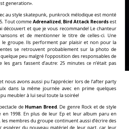
ast generation».
bec au style skatepunk, punkrock mélodique est monté
 45. Tout comme
Adrenalized
,
Bird Attack Records
est
’ai découvert et que je vous recommande! Le chanteur
ansons et de mentionner le titre de celles-ci. Une
 le groupe. Ils performent par plaisir et non pour la
ésentes se retrouvent probablement sur la photo de
rée quelque peu malgré l’opposition des responsables de
 les gars fassent d’autre: 25 minutes ce n’était pas
 et nous avons aussi pu l’apprécier lors de l’after party
oulx dans la même journée avec en prime quelques
 pu meubler à lui seul toute la soirée!
spectacle de
Human Breed
. De genre Rock et de style
é en 1998. En plus de leur Ep et leur album paru en
, les membres du groupe continuent aussi d’écrire des
 espérer du nouveau matériel de leur part, car leur