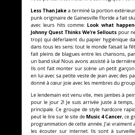
Less Than Jake
a terminé la portion extérieur
punk originaire de Gainesville Floride a fait s
avec leurs hits comme:
Look what happened
Johnny Quest Thinks We’re Sellouts
pour ne
trop) qui déferlaient du papier hygiénique da
dans tous les sens: tout le monde faisait la f
fait pleins de blagues entre les chansons, p
un band ska! Nous avons assisté à la dernière
Ils ont fait monter sur scène un petit garç
en lui avec sa petite veste de jean avec des pa
donné à cœur joie avec les membres du group
Le lendemain est venu vite, mes jambes à peine 
pour le jour 2! Je suis arrivée juste à temps,
principale. Ce groupe de style hardcore rap
peut le lire sur le site de
Music 4 Cancer
, ce g
programmation de cette année. J’ai vraiment 
les écouter sur internet. Ils sont à surveille