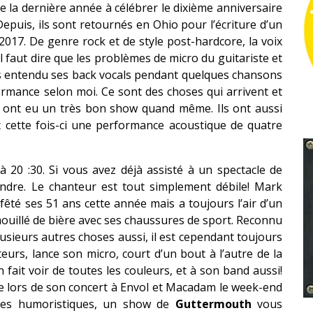
de la dernière année à célébrer le dixième anniversaire
Depuis, ils sont retournés en Ohio pour l’écriture d’un
017. De genre rock et de style post-hardcore, la voix
 faut dire que les problèmes de micro du guitariste et
s entendu ses back vocals pendant quelques chansons
formance selon moi. Ce sont des choses qui arrivent et
ns ont eu un très bon show quand même. Ils ont aussi
nt cette fois-ci une performance acoustique de quatre
 20 :30. Si vous avez déjà assisté à un spectacle de
endre. Le chanteur est tout simplement débile! Mark
êté ses 51 ans cette année mais a toujours l’air d’un
mouillé de bière avec ses chaussures de sport. Reconnu
usieurs autres choses aussi, il est cependant toujours
eurs, lance son micro, court d’un bout à l’autre de la
 fait voir de toutes les couleurs, et à son band aussi!
ue lors de son concert à Envol et Macadam le week-end
oles humoristiques, un show de
Guttermouth
vous