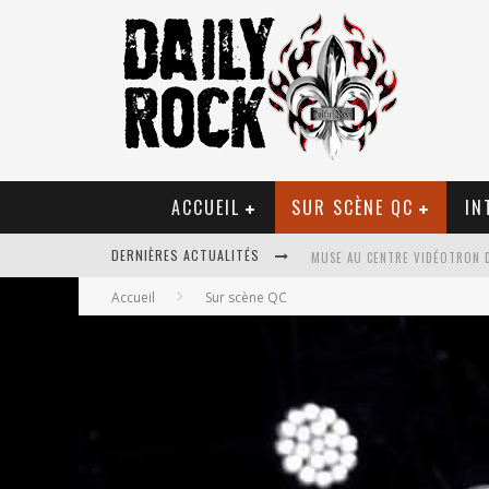
ACCUEIL
SUR SCÈNE QC
IN
DERNIÈRES ACTUALITÉS
MUSE AU CENTRE VIDÉOTRON 
Accueil
Sur scène QC
JOURNEY ET TOTO AU CENTRE 
JOURNEY AU CENTRE VIDÉOTRO
LA TRAGÉDIE SORT DE LA NOU
TOVE LO ÉTAIT DE PASSAGE A
LES DANSEURS ÉTOILES PARASI