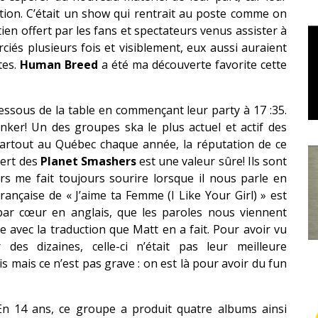
tion. C’était un show qui rentrait au poste comme on
ien offert par les fans et spectateurs venus assister à
ciés plusieurs fois et visiblement, eux aussi auraient
tes.
Human Breed
a été ma découverte favorite cette
essous de la table en commençant leur party à 17 :35.
kanker! Un des groupes ska le plus actuel et actif des
partout au Québec chaque année, la réputation de ce
cert des
Planet Smashers
est une valeur sûre! Ils sont
s me fait toujours sourire lorsque il nous parle en
rançaise de « J’aime ta Femme (I Like Your Girl) » est
 par cœur en anglais, que les paroles nous viennent
avec la traduction que Matt en a fait. Pour avoir vu
 des dizaines, celle-ci n’était pas leur meilleure
s mais ce n’est pas grave : on est là pour avoir du fun
n 14 ans, ce groupe a produit quatre albums ainsi