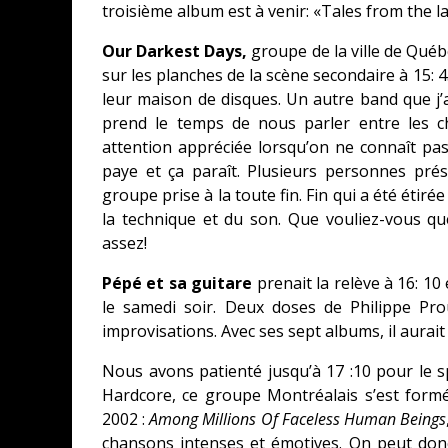
troisième album est à venir: «Tales from the l
Our Darkest Days,
groupe de la ville de Qué
sur les planches de la scène secondaire à 15:
leur maison de disques. Un autre band que j
prend le temps de nous parler entre les ch
attention appréciée lorsqu’on ne connaît pas
paye et ça paraît. Plusieurs personnes pr
groupe prise à la toute fin. Fin qui a été éti
la technique et du son. Que vouliez-vous que
assez!
Pépé et sa guitare
prenait la relève à 16: 10
le samedi soir. Deux doses de Philippe Pr
improvisations. Avec ses sept albums, il aurait
Nous avons patienté jusqu’à 17 :10 pour le 
Hardcore, ce groupe Montréalais s’est form
2002 :
Among Millions Of Faceless Human Beings
chansons intenses et émotives. On peut donc