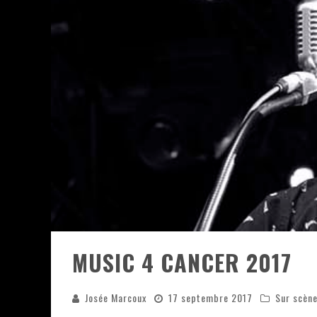
JEFF MARTIN AU CORONA DE M
ON VA SE LE DIRE, SWORD EST
LA COMPIL’ ZOO DE SLAM DIS
LES RÊVES SONT FAITS POUR Ê
DEATH NOTE SILENCE - COLLID
ÉNORME SUCCÈS POUR MUSE E
MUSIC 4 CANCER 2017
Josée Marcoux
17 septembre 2017
Sur scèn