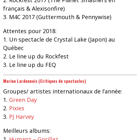
2. Rockfest 2017 (The Planet Smashers en
français & Alexisonfire)
3. M4C 2017 (Guttermouth & Pennywise)
Attentes pour 2018:
1. Un spectacle de Crystal Lake (Japon) au
Québec
2. Le line up du Rockfest
3. Le line up du FEQ
Marine Lardennois (Critiques de spectacles)
Groupes
/ artistes
internationaux de l’année:
1.
Green Day
2.
Pixies
3.
PJ Harvey
Meilleurs albums:
1.
Humanz – Gorillaz