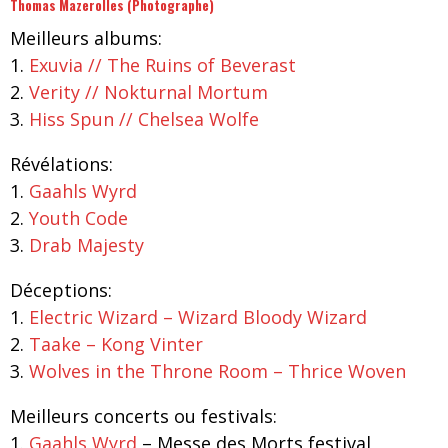
Thomas Mazerolles (Photographe)
Meilleurs albums:
1.
Exuvia // The Ruins of Beverast
2.
Verity // Nokturnal Mortum
3.
Hiss Spun // Chelsea Wolfe
Révélations:
1.
Gaahls Wyrd
2.
Youth Code
3.
Drab Majesty
Déceptions:
1.
Electric Wizard – Wizard Bloody Wizard
2.
Taake – Kong Vinter
3.
Wolves in the Throne Room – Thrice Woven
Meilleurs concerts ou festivals:
1.
Gaahls Wyrd
– Messe des Morts festival