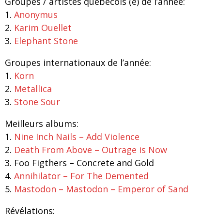
Groupes / artistes québécois (e) de l’année:
1.
Anonymus
2.
Karim Ouellet
3.
Elephant Stone
Groupes internationaux de l’année:
1.
Korn
2.
Metallica
3.
Stone Sour
Meilleurs albums:
1.
Nine Inch Nails – Add Violence
2.
Death From Above – Outrage is Now
3. Foo Figthers – Concrete and Gold
4.
Annihilator – For The Demented
5.
Mastodon – Mastodon – Emperor of Sand
Révélations: