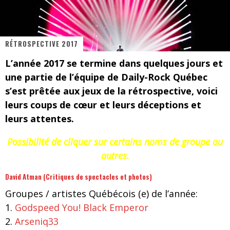
Les danseurs étoiles parasitent ton ciel
Jeff Martin au Corona de Montréal
RÉTROSPECTIVE 2017
On va se le dire, Sword est de retour
L’année 2017 se termine dans quelques jours et
La compil’ Zoo de Slam Disques est de retour
une partie de l’équipe de Daily-Rock Québec
Les rêves sont faits pour être réalisés
s’est prêtée aux jeux de la rétrospective, voici
leurs coups de cœur et leurs déceptions et
Death Note Silence - Collide and Collapse
leurs attentes.
Énorme succès pour Muse et ses shows au Québec
Possibilité de cliquer sur certains noms de groupe ou
Muse au Centre Vidéotron de Québec
autres.
David Atman (Critiques de spectacles et photos)
Groupes / artistes Québécois (e) de l’année:
1.
Godspeed You! Black Emperor
2.
Arseniq33