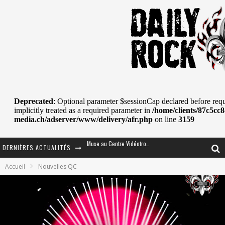
DERNIÈRES ACTUALITÉS
Journey et Toto au Centre Bell
Accueil
Nouvelles QC
JOURNEY AU CENTRE VIDÉOTRON : SAME OR SEPARATE WAYS?
La Tragédie sort de la nouvelle musique
Tove Lo était de passage au MTELUS