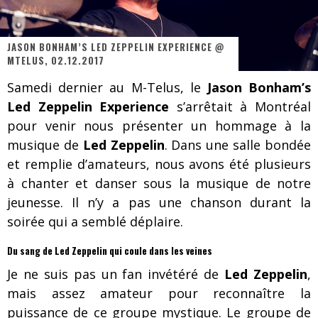
Les danseurs étoiles parasitent ton ciel
Jeff Martin au Corona de Montréal
JASON BONHAM’S LED ZEPPELIN EXPERIENCE @
MTELUS, 02.12.2017
On va se le dire, Sword est de retour
Samedi dernier au M-Telus, le
Jason Bonham’s
La compil’ Zoo de Slam Disques est de retour
Led Zeppelin Experience
s’arrêtait à Montréal
Les rêves sont faits pour être réalisés
pour venir nous présenter un hommage à la
musique de
Led Zeppelin
. Dans une salle bondée
Death Note Silence - Collide and Collapse
et remplie d’amateurs, nous avons été plusieurs
Énorme succès pour Muse et ses shows au Québec
à chanter et danser sous la musique de notre
jeunesse. Il n’y a pas une chanson durant la
Muse au Centre Vidéotron de Québec
soirée qui a semblé déplaire.
Du sang de Led Zeppelin qui coule dans les veines
Je ne suis pas un fan invétéré de
Led Zeppelin
,
mais assez amateur pour reconnaître la
puissance de ce groupe mystique. Le groupe de