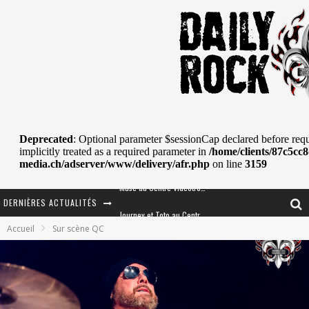
DERNIÈRES ACTUALITÉS
Journey et Toto au Centre Bell
Accueil
Sur scène QC
JOURNEY AU CENTRE VIDÉOTRON : SAME OR SEPARATE WAYS?
La Tragédie sort de la nouvelle musique
Tove Lo était de passage au MTELUS