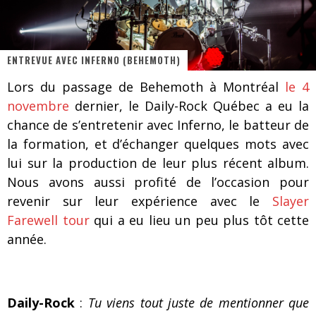
Les danseurs étoiles parasitent ton ciel
Jeff Martin au Corona de Montréal
ENTREVUE AVEC INFERNO (BEHEMOTH)
On va se le dire, Sword est de retour
Lors du passage de Behemoth à Montréal
le 4
La compil’ Zoo de Slam Disques est de retour
novembre
dernier, le Daily-Rock Québec a eu la
Les rêves sont faits pour être réalisés
chance de s’entretenir avec Inferno, le batteur de
la formation, et d’échanger quelques mots avec
Death Note Silence - Collide and Collapse
lui sur la production de leur plus récent album.
Énorme succès pour Muse et ses shows au Québec
Nous avons aussi profité de l’occasion pour
revenir sur leur expérience avec le
Slayer
Muse au Centre Vidéotron de Québec
Farewell tour
qui a eu lieu un peu plus tôt cette
année.
Daily-Rock
:
Tu viens tout juste de mentionner que